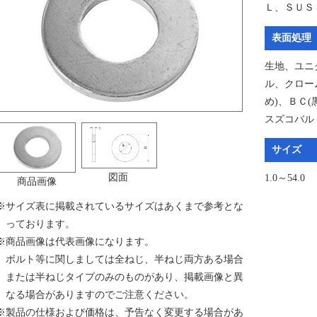
Ｌ、ＳＵＳ
表面処理
生地、ユニ
ル、クロー
め)、ＢＣ
スズコバル
サイズ
図面
1.0～54.0
商品画像
※
サイズ表に掲載されているサイズはあくまで参考とな
っております。
※
商品画像は代表画像になります。
ボルト等に関しましては全ねじ、半ねじ両方ある場合
または半ねじタイプのみのものがあり、掲載画像と異
なる場合がありますのでご注意ください。
※
製品の仕様および価格は、予告なく変更する場合があ