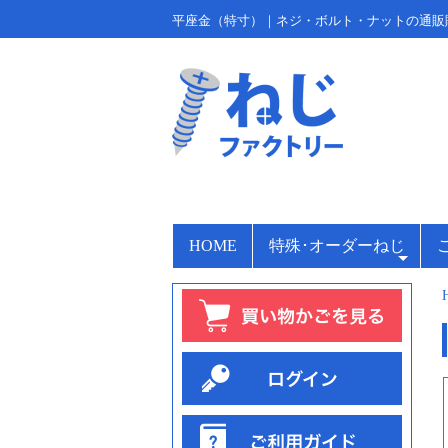
平座金（特寸）｜ネジ・ボルト・ナットの通販
HOME
特殊･オーダーねじ