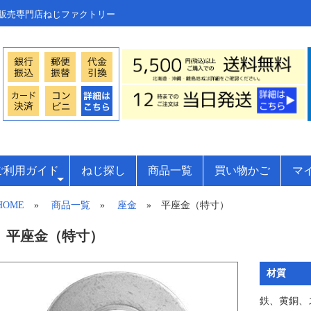
販売専門店ねじファクトリー
ご利用ガイド
ねじ探し
商品一覧
買い物かご
マ
HOME
»
商品一覧
»
座金
» 平座金（特寸）
平座金（特寸）
材質
鉄、黄銅、