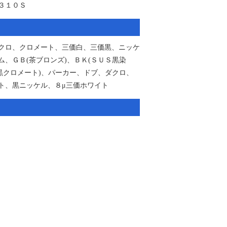
３１０Ｓ
クロ、クロメート、三価白、三価黒、ニッケ
ム、ＧＢ(茶ブロンズ)、ＢＫ(ＳＵＳ黒染
(黒クロメート)、パーカー、ドブ、ダクロ、
ト、黒ニッケル、８μ三価ホワイト