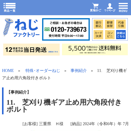
HOME
»
特殊･オーダーねじ
»
事例紹介
» 11. 芝刈り機ギ
ア止め用六角段付きボルト
【事例紹介】
11. 芝刈り機ギア止め用六角段付き
ボルト
[お客様] 三重県 Ｈ様
[納品] 2024年（令和6年）年 7月