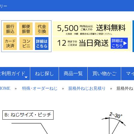
トリー
ご利用ガイド
ねじ探し
商品一覧
買い物かご
マ
HOME
»
特殊･オーダーねじ
»
規格外ねじお見積り
» 規格外ねじ