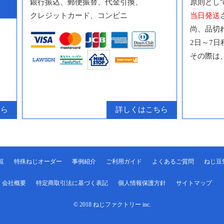
銀行振込、郵便振替、代金引換、
原則とし
クレジットカード、コンビニ
当日発送
尚、品切
2日～7
その際は
ちら
詳しくはこちら
覧
特殊ねじオーダー
事例紹介
ご利用ガイド
よくあるご質問
ねじ豆
会社概要
特定商取引法に基づく表記
個人情報保護方針
サイトマップ
© 2018 ねじファクトリー inc.