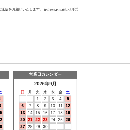
たします。 jpg,jpeg,png,gif,pdf形式