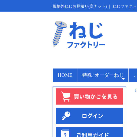
規格外ねじお見積り(高ナット) ｜ ねじファク
HOME
特殊･オーダーねじ