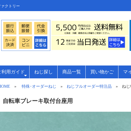
ファクトリー
ご利用ガイド
ねじ探し
商品一覧
買い物かご
マ
HOME
»
特殊･オーダーねじ
»
ねじフルオーダー特注品
» ねじ
自転車ブレーキ取付台座用