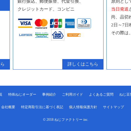
銀行振込、郵便振替、代金引換、
原則とし
クレジットカード、コンビニ
当日発送
尚、品切
2日～7
その際は
ちら
詳しくはこちら
覧
特殊ねじオーダー
事例紹介
ご利用ガイド
よくあるご質問
ねじ豆
会社概要
特定商取引法に基づく表記
個人情報保護方針
サイトマップ
© 2018 ねじファクトリー inc.