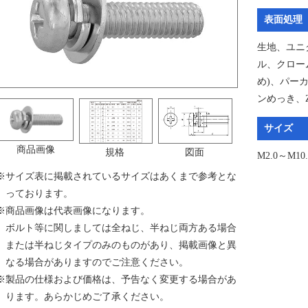
表面処理
生地、ユニ
ル、クロー
め)、パー
ンめっき、ZE
サイズ
商品画像
規格
図面
M2.0～M10.
※
サイズ表に掲載されているサイズはあくまで参考とな
っております。
※
商品画像は代表画像になります。
ボルト等に関しましては全ねじ、半ねじ両方ある場合
または半ねじタイプのみのものがあり、掲載画像と異
なる場合がありますのでご注意ください。
※
製品の仕様および価格は、予告なく変更する場合があ
ります。あらかじめご了承ください。