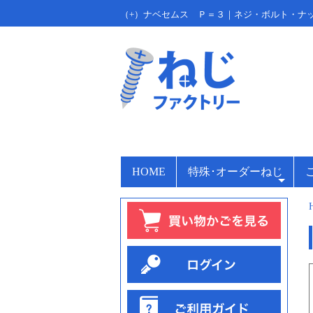
（+）ナベセムス Ｐ＝３｜ネジ・ボルト・ナ
HOME
特殊･オーダーねじ