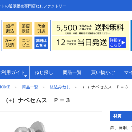
ットの通販販売専門店ねじファクトリー
ご利用ガイド
ねじ探し
商品一覧
買い物かご
マ
HOME
»
商品一覧
»
組込みねじ
» （+）ナベセムス Ｐ＝３
（+）ナベセムス Ｐ＝３
材質
鉄、黄銅、