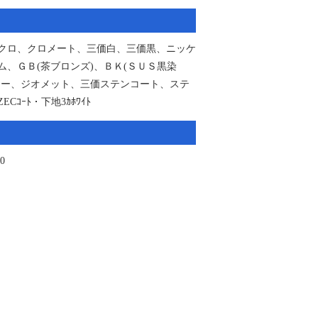
クロ、クロメート、三価白、三価黒、ニッケ
ム、ＧＢ(茶ブロンズ)、ＢＫ(ＳＵＳ黒染
カー、ジオメット、三価ステンコート、ステ
Cｺｰﾄ・下地3ｶﾎﾜｲﾄ
0